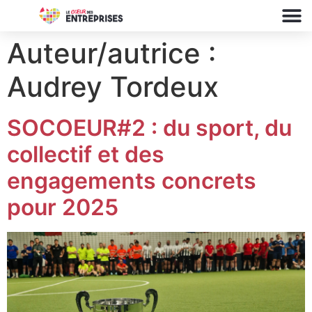
Auteur/autrice :
Audrey Tordeux
SOCOEUR#2 : du sport, du
collectif et des
engagements concrets
pour 2025