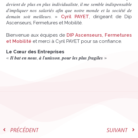
𝑑𝑒𝑣𝑖𝑒𝑛𝑡 𝑑𝑒 𝑝𝑙𝑢𝑠 𝑒𝑛 𝑝𝑙𝑢𝑠 𝑖𝑛𝑑𝑖𝑣𝑖𝑑𝑢𝑎𝑙𝑖𝑠𝑡𝑒, 𝑖𝑙 𝑚𝑒 𝑠𝑒𝑚𝑏𝑙𝑒 𝑖𝑛𝑑𝑖𝑠𝑝𝑒𝑛𝑠𝑎𝑏𝑙𝑒
𝑑’𝑖𝑚𝑝𝑙𝑖𝑞𝑢𝑒𝑟 𝑛𝑜𝑠 𝑠𝑎𝑙𝑎𝑟𝑖𝑒́𝑠 𝑎𝑓𝑖𝑛 𝑞𝑢𝑒 𝑛𝑜𝑡𝑟𝑒 𝑚𝑜𝑛𝑑𝑒 𝑒𝑡 𝑙𝑎 𝑠𝑜𝑐𝑖𝑒́𝑡𝑒́ 𝑑𝑒
𝑑𝑒𝑚𝑎𝑖𝑛 𝑠𝑜𝑖𝑡 𝑚𝑒𝑖𝑙𝑙𝑒𝑢𝑟𝑠. »
Cyril PAYET
, dirigeant de Dip
Ascenseurs, Fermetures et Mobilité.
Bienvenue aux équipes de
DIP Ascenseurs, Fermetures
et Mobilité
et merci à Cyril PAYET pour sa confiance.
Le Cœur des Entreprises
« 𝑰𝒍 𝒃𝒂𝒕 𝒆𝒏 𝒏𝒐𝒖𝒔, 𝒂̀ 𝒍’𝒖𝒏𝒊𝒔𝒔𝒐𝒏, 𝒑𝒐𝒖𝒓 𝒍𝒆𝒔 𝒑𝒍𝒖𝒔 𝒇𝒓𝒂𝒈𝒊𝒍𝒆𝒔 »
PRÉCÉDENT
SUIVANT