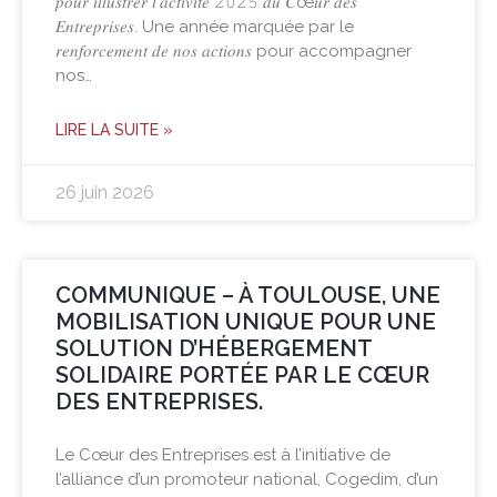
𝑝𝑜𝑢𝑟 𝑖𝑙𝑙𝑢𝑠𝑡𝑟𝑒𝑟 𝑙’𝑎𝑐𝑡𝑖𝑣𝑖𝑡𝑒́ 𝟸𝟶𝟸𝟻 𝑑𝑢 𝐶œ𝑢𝑟 𝑑𝑒𝑠
𝐸𝑛𝑡𝑟𝑒𝑝𝑟𝑖𝑠𝑒𝑠. Une année marquée par le
𝑟𝑒𝑛𝑓𝑜𝑟𝑐𝑒𝑚𝑒𝑛𝑡 𝑑𝑒 𝑛𝑜𝑠 𝑎𝑐𝑡𝑖𝑜𝑛𝑠 pour accompagner
nos…
LIRE LA SUITE »
26 juin 2026
COMMUNIQUE – À TOULOUSE, UNE
MOBILISATION UNIQUE POUR UNE
SOLUTION D’HÉBERGEMENT
SOLIDAIRE PORTÉE PAR LE CŒUR
DES ENTREPRISES.
Le Cœur des Entreprises est à l’initiative de
l’alliance d’un promoteur national, Cogedim, d’un