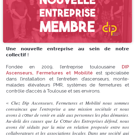
𝗨𝗻𝗲 𝗻𝗼𝘂𝘃𝗲𝗹𝗹𝗲 𝗲𝗻𝘁𝗿𝗲𝗽𝗿𝗶𝘀𝗲 𝗮𝘂 𝘀𝗲𝗶𝗻 𝗱𝗲 𝗻𝗼𝘁𝗿𝗲
𝗰𝗼𝗹𝗹𝗲𝗰𝘁𝗶𝗳 ⵑ
Fondée en 2009, l’entreprise toulousaine
DIP
Ascenseurs, Fermetures et Mobilité
est spécialisée
dans l’installation et l’entretien d’ascenseurs, monte-
malades élévateurs PMR, systèmes de fermetures et
contrôle d’accès à Toulouse et ses environs.
« 𝐶ℎ𝑒𝑧 𝐷𝑖𝑝 𝐴𝑠𝑐𝑒𝑛𝑠𝑒𝑢𝑟𝑠, 𝐹𝑒𝑟𝑚𝑒𝑡𝑢𝑟𝑒𝑠 𝑒𝑡 𝑀𝑜𝑏𝑖𝑙𝑖𝑡𝑒́ 𝑛𝑜𝑢𝑠 𝑠𝑜𝑚𝑚𝑒𝑠
𝑐𝑜𝑛𝑣𝑎𝑖𝑛𝑐𝑢𝑠 𝑞𝑢𝑒 𝑙’𝑒𝑛𝑡𝑟𝑒𝑝𝑟𝑖𝑠𝑒 𝑎 𝑢𝑛𝑒 𝑚𝑖𝑠𝑠𝑖𝑜𝑛 𝑠𝑜𝑐𝑖𝑒́𝑡𝑎𝑙𝑒 𝑒𝑡 𝑛𝑜𝑢𝑠
𝑎𝑣𝑜𝑛𝑠 𝑎̀ 𝑐œ𝑢𝑟 𝑑𝑒 𝑣𝑒𝑛𝑖𝑟 𝑒𝑛 𝑎𝑖𝑑𝑒 𝑎𝑢𝑥 𝑝𝑒𝑟𝑠𝑜𝑛𝑛𝑒𝑠 𝑙𝑒𝑠 𝑝𝑙𝑢𝑠 𝑑𝑒́𝑚𝑢𝑛𝑖𝑒𝑠.
𝐴𝑢-𝑑𝑒𝑙𝑎̀ 𝑑𝑒𝑠 𝑐𝑎𝑢𝑠𝑒𝑠 𝑞𝑢𝑒 𝐿𝑒 𝐶œ𝑢𝑟 𝑑𝑒𝑠 𝐸𝑛𝑡𝑟𝑒𝑝𝑟𝑖𝑠𝑒𝑠 𝑑𝑒́𝑓𝑒𝑛𝑑, 𝑛𝑜𝑢𝑠
𝑎𝑣𝑜𝑛𝑠 𝑒́𝑡𝑒́ 𝑠𝑒́𝑑𝑢𝑖𝑡𝑠 𝑝𝑎𝑟 𝑙𝑎 𝑚𝑖𝑠𝑒 𝑒𝑛 𝑟𝑒𝑙𝑎𝑡𝑖𝑜𝑛 𝑝𝑟𝑜𝑝𝑜𝑠𝑒́𝑒 𝑒𝑛𝑡𝑟𝑒 𝑛𝑜𝑠
𝑐𝑜𝑙𝑙𝑎𝑏𝑜𝑟𝑎𝑡𝑒𝑢𝑟𝑠 𝑒𝑡 𝑙𝑒𝑠 𝑎𝑠𝑠𝑜𝑐𝑖𝑎𝑡𝑖𝑜𝑛𝑠 𝑙𝑜𝑐𝑎𝑙𝑒𝑠. 𝐷𝑎𝑛𝑠 𝑢𝑛𝑒 𝑠𝑜𝑐𝑖𝑒́𝑡𝑒́ 𝑞𝑢𝑖