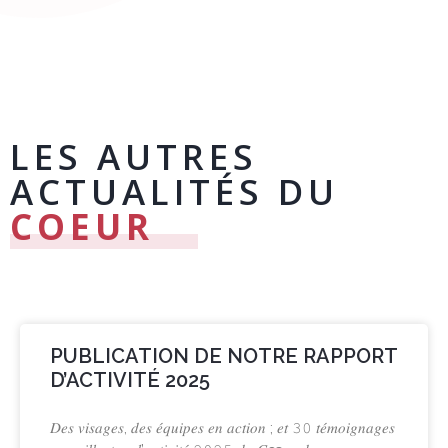
LES AUTRES
ACTUALITÉS DU
COEUR
PUBLICATION DE NOTRE RAPPORT
D’ACTIVITÉ 2025
𝐷𝑒𝑠 𝑣𝑖𝑠𝑎𝑔𝑒𝑠, 𝑑𝑒𝑠 𝑒́𝑞𝑢𝑖𝑝𝑒𝑠 𝑒𝑛 𝑎𝑐𝑡𝑖𝑜𝑛 ; 𝑒𝑡 𝟹𝟶 𝑡𝑒́𝑚𝑜𝑖𝑔𝑛𝑎𝑔𝑒𝑠