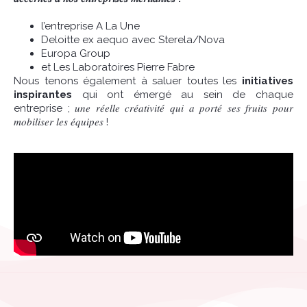
l’entreprise A La Une
Deloitte ex aequo avec Sterela/Nova
Europa Group
et Les Laboratoires Pierre Fabre
Nous tenons également à saluer toutes les
initiatives
inspirantes
qui ont émergé au sein de chaque
entreprise ; 𝑢𝑛𝑒 𝑟𝑒́𝑒𝑙𝑙𝑒 𝑐𝑟𝑒́𝑎𝑡𝑖𝑣𝑖𝑡𝑒́ 𝑞𝑢𝑖 𝑎 𝑝𝑜𝑟𝑡𝑒́ 𝑠𝑒𝑠 𝑓𝑟𝑢𝑖𝑡𝑠 𝑝𝑜𝑢𝑟
𝑚𝑜𝑏𝑖𝑙𝑖𝑠𝑒𝑟 𝑙𝑒𝑠 𝑒́𝑞𝑢𝑖𝑝𝑒𝑠 !