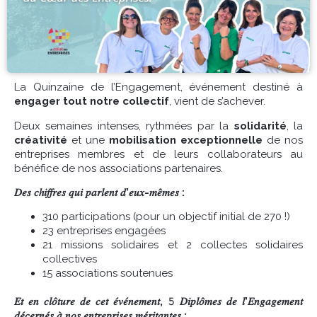
La Quinzaine de l’Engagement, événement destiné à
engager tout notre collectif
, vient de s’achever.
Deux semaines intenses, rythmées par la
solidarité
, la
créativité
et une
mobilisation exceptionnelle
de nos
entreprises membres et de leurs collaborateurs au
bénéfice de nos associations partenaires.
𝐷𝑒𝑠 𝑐ℎ𝑖𝑓𝑓𝑟𝑒𝑠 𝑞𝑢𝑖 𝑝𝑎𝑟𝑙𝑒𝑛𝑡 𝑑’𝑒𝑢𝑥-𝑚𝑒̂𝑚𝑒𝑠 :
310 participations (pour un objectif initial de 270 !)
23 entreprises engagées
21 missions solidaires et 2 collectes solidaires
collectives
15 associations soutenues
𝐸𝑡 𝑒𝑛 𝑐𝑙𝑜̂𝑡𝑢𝑟𝑒 𝑑𝑒 𝑐𝑒𝑡 𝑒́𝑣𝑒́𝑛𝑒𝑚𝑒𝑛𝑡, 𝟻 𝐷𝑖𝑝𝑙𝑜̂𝑚𝑒𝑠 𝑑𝑒 𝑙’𝐸𝑛𝑔𝑎𝑔𝑒𝑚𝑒𝑛𝑡
𝑑𝑒́𝑐𝑒𝑟𝑛𝑒́𝑠 𝑎̀ 𝑛𝑜𝑠 𝑒𝑛𝑡𝑟𝑒𝑝𝑟𝑖𝑠𝑒𝑠 𝑚𝑒́𝑟𝑖𝑡𝑎𝑛𝑡𝑒𝑠 :