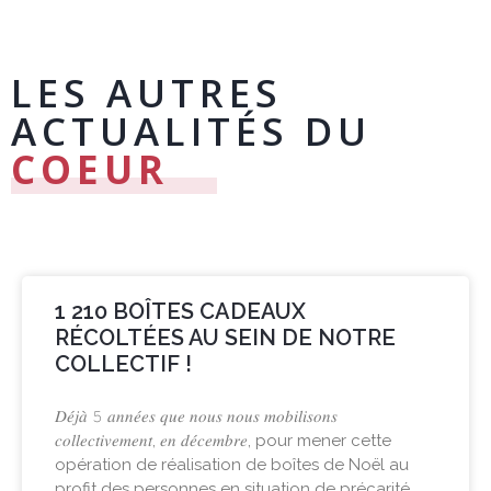
LES AUTRES
ACTUALITÉS DU
COEUR
1 210 BOÎTES CADEAUX
RÉCOLTÉES AU SEIN DE NOTRE
COLLECTIF !
𝐷𝑒́𝑗𝑎̀ 𝟻 𝑎𝑛𝑛𝑒́𝑒𝑠 𝑞𝑢𝑒 𝑛𝑜𝑢𝑠 𝑛𝑜𝑢𝑠 𝑚𝑜𝑏𝑖𝑙𝑖𝑠𝑜𝑛𝑠
𝑐𝑜𝑙𝑙𝑒𝑐𝑡𝑖𝑣𝑒𝑚𝑒𝑛𝑡, 𝑒𝑛 𝑑𝑒́𝑐𝑒𝑚𝑏𝑟𝑒, pour mener cette
opération de réalisation de boîtes de Noël au
profit des personnes en situation de précarité,