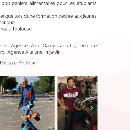
 000 paniers alimentaires pour les étudiants,
rique lors d’une formation dédiée aux jeunes,
mérique
Emmaus Toulouse
ises Agence Axa Galey-Labuthe, Deloitte,
i, Agence A la une, Irrijardin;
i, Pascale, Andrew