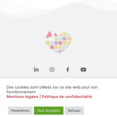
Il bat en nous à l'unisson, pour les plus fragiles
Des cookies sont utilisés sur ce site web pour son
Contact
fonctionnement.
Mentions légales
| Politique de confidentialité
Le cœur des entreprises © 2026
Paramètres
Tout Accepter
Refuser