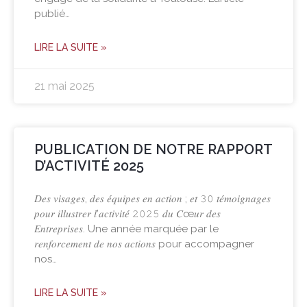
publié…
LIRE LA SUITE »
21 mai 2025
PUBLICATION DE NOTRE RAPPORT
D’ACTIVITÉ 2025
𝐷𝑒𝑠 𝑣𝑖𝑠𝑎𝑔𝑒𝑠, 𝑑𝑒𝑠 𝑒́𝑞𝑢𝑖𝑝𝑒𝑠 𝑒𝑛 𝑎𝑐𝑡𝑖𝑜𝑛 ; 𝑒𝑡 𝟹𝟶 𝑡𝑒́𝑚𝑜𝑖𝑔𝑛𝑎𝑔𝑒𝑠
𝑝𝑜𝑢𝑟 𝑖𝑙𝑙𝑢𝑠𝑡𝑟𝑒𝑟 𝑙’𝑎𝑐𝑡𝑖𝑣𝑖𝑡𝑒́ 𝟸𝟶𝟸𝟻 𝑑𝑢 𝐶œ𝑢𝑟 𝑑𝑒𝑠
𝐸𝑛𝑡𝑟𝑒𝑝𝑟𝑖𝑠𝑒𝑠. Une année marquée par le
𝑟𝑒𝑛𝑓𝑜𝑟𝑐𝑒𝑚𝑒𝑛𝑡 𝑑𝑒 𝑛𝑜𝑠 𝑎𝑐𝑡𝑖𝑜𝑛𝑠 pour accompagner
nos…
LIRE LA SUITE »