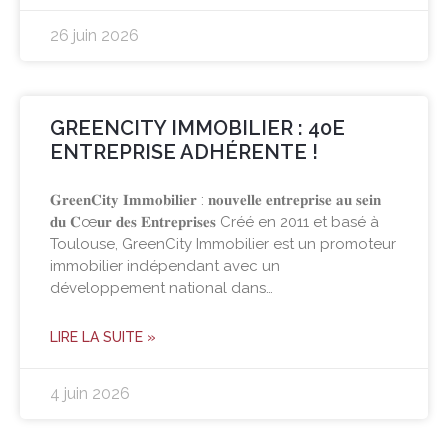
26 juin 2026
GREENCITY IMMOBILIER : 40E
ENTREPRISE ADHÉRENTE !
𝐆𝐫𝐞𝐞𝐧𝐂𝐢𝐭𝐲 𝐈𝐦𝐦𝐨𝐛𝐢𝐥𝐢𝐞𝐫 : 𝐧𝐨𝐮𝐯𝐞𝐥𝐥𝐞 𝐞𝐧𝐭𝐫𝐞𝐩𝐫𝐢𝐬𝐞 𝐚𝐮 𝐬𝐞𝐢𝐧
𝐝𝐮 𝐂œ𝐮𝐫 𝐝𝐞𝐬 𝐄𝐧𝐭𝐫𝐞𝐩𝐫𝐢𝐬𝐞𝐬 Créé en 2011 et basé à
Toulouse, GreenCity Immobilier est un promoteur
immobilier indépendant avec un
développement national dans…
LIRE LA SUITE »
4 juin 2026