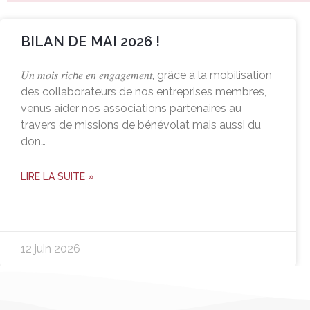
BILAN DE MAI 2026 !
𝑈𝑛 𝑚𝑜𝑖𝑠 𝑟𝑖𝑐𝘩𝑒 𝑒𝑛 𝑒𝑛𝑔𝑎𝑔𝑒𝑚𝑒𝑛𝑡, grâce à la mobilisation
des collaborateurs de nos entreprises membres,
venus aider nos associations partenaires au
travers de missions de bénévolat mais aussi du
don…
LIRE LA SUITE »
12 juin 2026