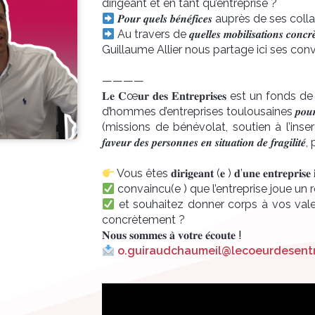
dirigeant et en tant qu’entreprise ?
𝑷𝒐𝒖𝒓 𝒒𝒖𝒆𝒍𝒔 𝒃𝒆́𝒏𝒆́𝒇𝒊𝒄𝒆𝒔 auprès de ses
Au travers de 𝒒𝒖𝒆𝒍𝒍𝒆𝒔 𝒎𝒐𝒃𝒊𝒍𝒊𝒔𝒂𝒕𝒊𝒐𝒏𝒔 𝒄𝒐𝒏𝒄𝒓𝒆
Guillaume Allier nous partage ici ses con
————
𝐋𝐞 𝐂œ𝐮𝐫 𝐝𝐞𝐬 𝐄𝐧𝐭𝐫𝐞𝐩𝐫𝐢𝐬𝐞𝐬 est un
d’hommes d’entreprises toulousaines 𝒑𝒐𝒖𝒓 𝒂𝒈𝒊𝒓 𝒄
(missions de bénévolat, soutien à l’inser
𝒇𝒂𝒗𝒆𝒖𝒓 𝒅𝒆𝒔 𝒑𝒆𝒓𝒔𝒐𝒏𝒏𝒆𝒔 𝒆𝒏 𝒔𝒊𝒕𝒖𝒂𝒕𝒊𝒐𝒏 𝒅𝒆 
Vous êtes 𝐝𝐢𝐫𝐢𝐠𝐞𝐚𝐧𝐭 (𝐞 ) 𝐝’𝐮𝐧𝐞 𝐞𝐧𝐭𝐫𝐞𝐩𝐫𝐢𝐬𝐞 𝐢𝐧𝐬𝐭
convaincu(e ) que l’entreprise joue un rô
et souhaitez donner corps à vos valeu
concrètement ?
𝐍𝐨𝐮𝐬 𝐬𝐨𝐦𝐦𝐞𝐬 𝐚̀ 𝐯𝐨𝐭𝐫𝐞 𝐞́𝐜𝐨𝐮𝐭𝐞 ⵑ
o.guiraudchaumeil@lecoeurdesentr