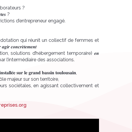
 collaborateurs ?
̀𝒕𝒆𝒔 ?
victions d’entrepreneur engagé.
 fonds de dotation qui réunit un collectif de femmes et
𝒐𝒏𝒄𝒓𝒆̀𝒕𝒆𝒎𝒆𝒏𝒕
tion, solutions d’hébergement temporaire) 𝒆𝒏
𝒇𝒓𝒂𝒈𝒊𝒍𝒊𝒕𝒆́, par l’intermédiaire des associations.
𝐚𝐥𝐥𝐞́𝐞 𝐬𝐮𝐫 𝐥𝐞 𝐠𝐫𝐚𝐧𝐝 𝐛𝐚𝐬𝐬𝐢𝐧 𝐭𝐨𝐮𝐥𝐨𝐮𝐬𝐚𝐢𝐧,
le majeur sur son territoire,
rs sociétales, en agissant collectivement et
eprises.org