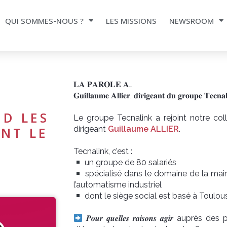
QUI SOMMES-NOUS ?
LES MISSIONS
NEWSROOM
𝐋𝐀 𝐏𝐀𝐑𝐎𝐋𝐄 𝐀…
𝐆𝐮𝐢𝐥𝐥𝐚𝐮𝐦𝐞 𝐀𝐥𝐥𝐢𝐞𝐫, 𝐝𝐢𝐫𝐢𝐠𝐞𝐚𝐧𝐭 𝐝𝐮 𝐠𝐫𝐨𝐮𝐩𝐞 𝐓𝐞𝐜𝐧𝐚
ND LES
Le groupe Tecnalink a rejoint notre coll
dirigeant
Guillaume ALLIER
.
NT LE
Tecnalink, c’est :
un groupe de 80 salariés
spécialisé dans le domaine de la maint
l’automatisme industriel
dont le siège social est basé à Toulou
𝑷𝒐𝒖𝒓 𝒒𝒖𝒆𝒍𝒍𝒆𝒔 𝒓𝒂𝒊𝒔𝒐𝒏𝒔 𝒂𝒈𝒊𝒓 